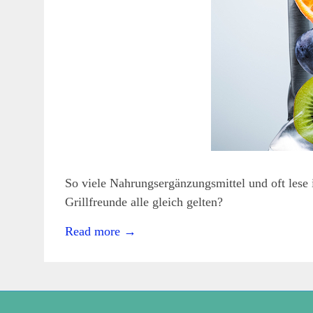
Immunsystem
,
Metabolismus
,
Nahrungsergänzung
,
Schwangerschaft
,
Vitamine
So viele Nahrungsergänzungsmittel und oft lese 
Grillfreunde alle gleich gelten?
Read more
→