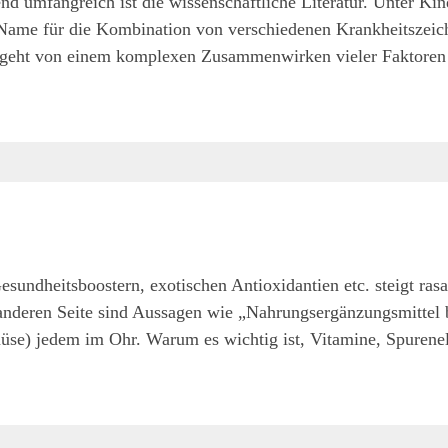
d umfangreich ist die wissenschaftliche Literatur. Unter Kind
Name für die Kombination von verschiedenen Krankheitszeic
an geht von einem komplexen Zusammenwirken vieler Faktoren
undheitsboostern, exotischen Antioxidantien etc. steigt rasa
anderen Seite sind Aussagen wie „Nahrungsergänzungsmittel 
se) jedem im Ohr. Warum es wichtig ist, Vitamine, Spurenel