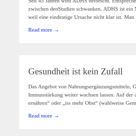
Seit 45 Jahren wird ADHS beforscht. Entsprechen
admin
Symptome
fehlende
zwischen denStudien schwanken. ADHS ist ein 
Impulskontrolle
,
Hyperaktivität
,
weil eine eindeutige Ursache nicht klar ist. M
impulsiv
,
Konzentrationsschwierigkeiten
,
Read more
→
Lernschwäche
,
Unruhe
,
Zappelphilipp
29
Okt.
2021
Gesundheit ist kein Zufall
Das Angebot von Nahrungsergänzungsmitteln, Ges
admin
Symptome
gesund
Immunstärkung weiter wachsen lassen. Auf der 
bleiben
,
Magen-
ernähren“ oder „iss mehr Obst“ (wahlweise Gemü
Darm-
Infekte
,
Read more
→
ständig
erkältet