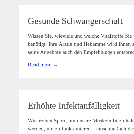
29
Okt.
2021
Gesunde Schwangerschaft
Wissen Sie, wieviele und welche Vitalstoffe Si
admin
Symptome
Ernährung
,
benötigt. Ihre Ärztin und Hebamme wird Ihnen sa
Schwangerschaft
,
Spurenelemente
seine Angebote auch den Empfehlungen entsprec
Read more
→
28
Okt.
2021
Erhöhte Infektanfälligkeit
Wir treiben Sport, um unsere Muskeln fit zu halt
admin
Symptome
Konzentrationsstörung
,
werden, um zu funktionieren – einschließlich
Magen-