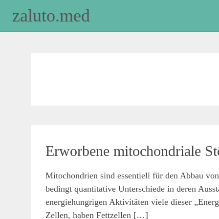
zaluto.med
Skip
to
content
07
Nov.
2021
Erworbene mitochondriale S
Mitochondrien sind essentiell für den Abbau von
admin
anti-
anti-
bedingt quantitative Unterschiede in deren Aus
Aging
Aging
,
,
Diagnostik
Cortison
,
,
energiehungrigen Aktivitäten viele dieser „Ener
Symptome
Ernährung
,
Zellen, haben Fettzellen […]
Fettstoffwechsel
,