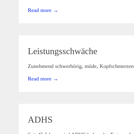
Genetik
,
Read more
→
Metabolismus
,
Mikronährstoffe
,
Mineralien
,
Sexualhormone
,
Vitalstoffe
07
Nov.
2021
Leistungsschwäche
Zunehmend schwerhörig, müde, Kopfschmerzen un
admin
Symptome
anti-
Aging
,
Read more
→
Ernährung
,
Fettstoffwechsel
,
Genetik
,
Metabolismus
03
Nov.
2021
ADHS