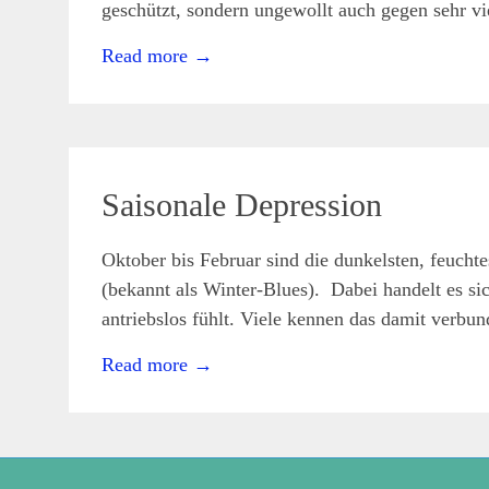
Darm-
geschützt, sondern ungewollt auch gegen sehr v
Infekte
,
ständig
Read more
→
erkältet
28
Okt.
2021
Saisonale Depression
Oktober bis Februar sind die dunkelsten, feucht
admin
Symptome
Antriebslosigkeit
,
(bekannt als Winter-Blues). Dabei handelt es sic
Heißhunger
,
Müdigkeit
antriebslos fühlt. Viele kennen das damit verbu
Read more
→